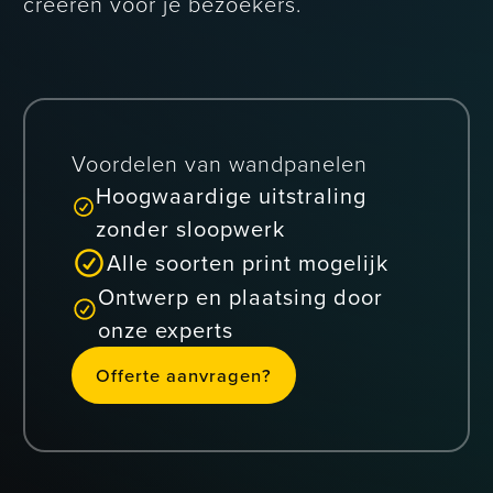
creëren voor je bezoekers.
Interieursigning
Branding en
design
Voordelen van wandpanelen
Hoogwaardige uitstraling
zonder sloopwerk
Alle soorten print mogelijk
Ontwerp en plaatsing door
onze experts
Offerte aanvragen?
O
g
f
f
e
r
t
e
a
a
n
v
r
a
e
n
?