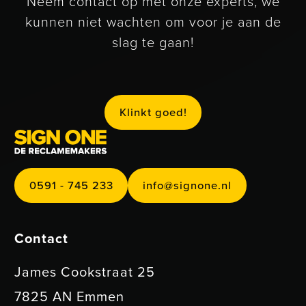
Neem contact op met onze experts, we
kunnen niet wachten om voor je aan de
slag te gaan!
Klinkt goed!
K
n
k
g
o
e
d
l
i
t
!
0591 - 745 233
info@signone.nl
0
5
9
7
4
5
2
3
3
n
o
@
s
g
n
o
n
e
n
1
-
i
f
i
.
l
Contact
James Cookstraat 25
7825 AN Emmen