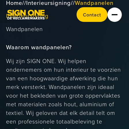
Home
//
Interieursigning
//
Wandpanelen
Contact
C
o
n
a
c
t
t
Interieurstyling
Wandpanelen
Waarom wandpanelen?
Wij zijn SIGN ONE. Wij helpen
ondernemers om hun interieur te voorzien
van een hoogwaardige afwerking die hun
Signing en
merk versterkt. Wandpanelen zijn ideaal
wayfinding
voor het bekleden van grote oppervlaktes
met materialen zoals hout, aluminium of
Carwraps en
textiel. Wij geloven dat elk detail telt om
belettering
een professionele totaalbeleving te