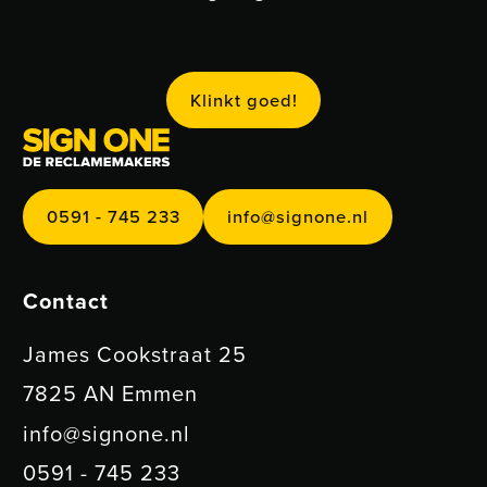
Klinkt goed!
K
l
i
n
k
t
g
o
e
d
!
0591 - 745 233
info@signone.nl
0
5
9
1
-
7
4
5
2
3
3
i
n
f
o
@
s
i
g
n
o
n
e
.
n
l
Contact
James Cookstraat 25
7825 AN Emmen
info@signone.nl
0591 - 745 233