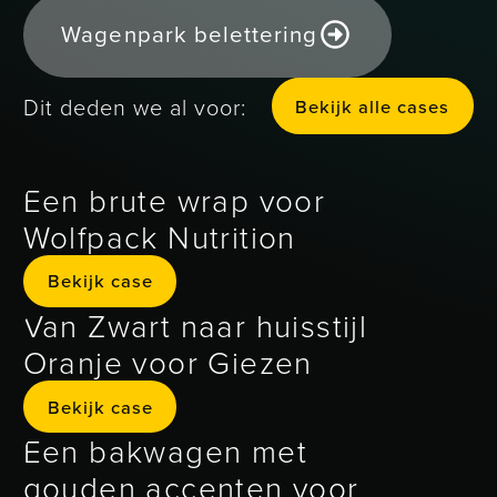
Wagenpark belettering
Bekijk alle
Dit deden we al voor:
B
e
k
k
a
e
c
a
s
e
s
i
j
l
l
Een brute wrap voor
Wolfpack Nutrition
Bekijk case
Bekijk case
Van Zwart naar huisstijl
Oranje voor Giezen
Bekijk case
Bekijk case
Een bakwagen met
gouden accenten voor