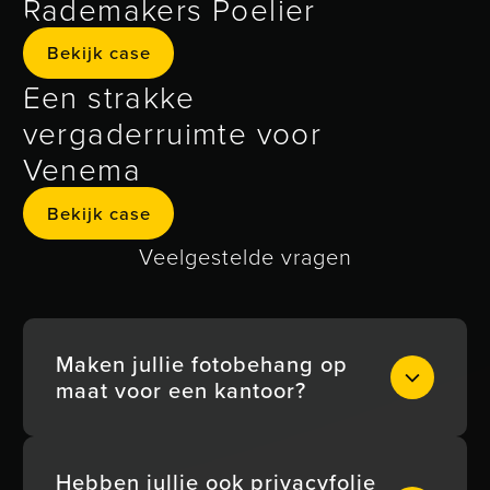
Rademakers Poelier
Bekijk case
Bekijk case
Een strakke
vergaderruimte voor
Venema
Bekijk case
Bekijk case
Veelgestelde vragen
Maken jullie fotobehang op
maat voor een kantoor?
Jazeker. Wij printen naadloos
Hebben jullie ook privacyfolie