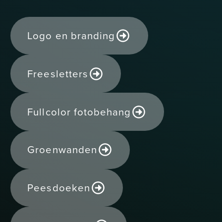
Logo en branding
Freesletters
Fullcolor fotobehang
Groenwanden
Peesdoeken