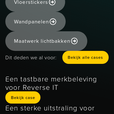
Vloerstickers
Wandpanelen
Maatwerk lichtbakken
Bekijk alle
Dit deden we al voor:
B
e
k
k
a
e
c
a
s
e
s
i
j
l
l
Een tastbare merkbeleving
voor Reverse IT
Bekijk case
Bekijk case
Een sterke uitstraling voor