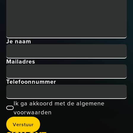
Interieursigning
Branding en
Je naam
design
Mailadres
Telefoonnummer
Ik ga akkoord met de algemene
voorwaarden
V
e
r
s
t
u
u
r
Verstuur