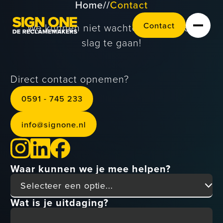
Home
//
Contact
Contact
C
o
n
a
c
t
t
We kunnen niet wachten om aan de
slag te gaan!
Direct contact opnemen?
0591 - 745 233
0
5
9
7
4
5
2
3
3
1
-
info@signone.nl
@
n
o
g
n
o
n
e
n
s
i
f
i
.
l
Signing en
wayfinding
Waar kunnen we je mee helpen?
Carwraps en
Wat is je uitdaging?
belettering