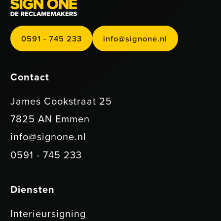
0591 - 745 233
info@signone.nl
0
5
9
5
2
@
g
1
-
7
4
3
3
i
n
f
o
s
i
n
o
n
e
.
n
l
Contact
James Cookstraat 25
7825 AN Emmen
info@signone.nl
0591 - 745 233
Diensten
Interieursigning