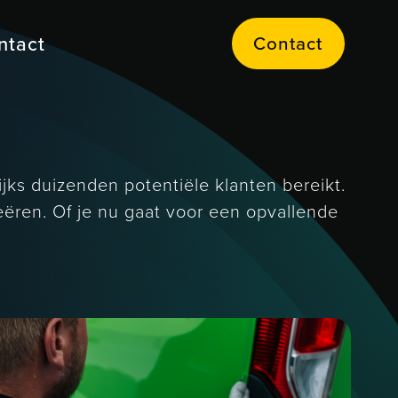
Contact
ntact
C
o
n
a
c
t
t
jks duizenden potentiële klanten bereikt.
ëren. Of je nu gaat voor een opvallende