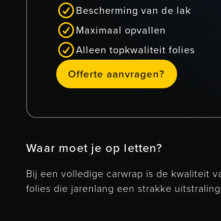
Bescherming van de lak
Maximaal opvallen
Alleen topkwaliteit folies
Offerte aanvragen?
O
e
e
a
a
n
v
a
g
e
n
?
f
f
r
t
r
Waar moet je op letten?
Bij een volledige carwrap is de kwaliteit
folies die jarenlang een strakke uitstral