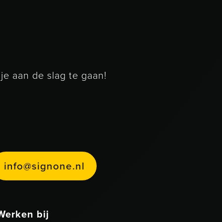
e aan de slag te gaan!
233
info@signone.nl
n
o
@
s
g
n
o
n
e
n
i
f
i
.
l
Werken bij