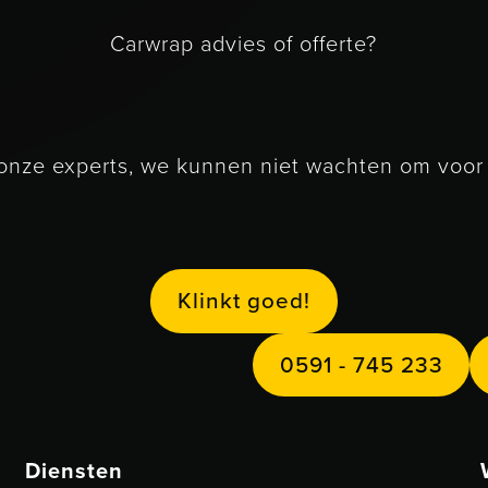
Carwrap advies of offerte?
nze experts, we kunnen niet wachten om voor j
Klinkt goed!
K
n
k
g
o
e
d
l
i
t
!
0591 - 745 
0
5
9
1
7
4
5
2
3
3
-
Diensten