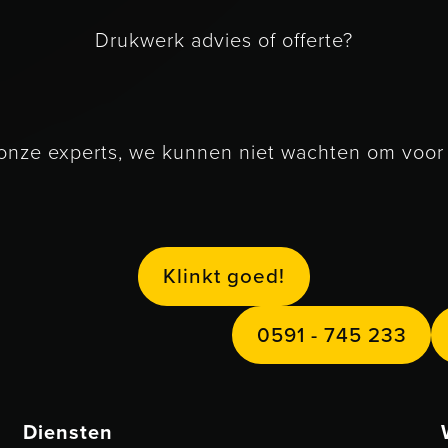
Drukwerk advies of offerte?
nze experts, we kunnen niet wachten om voor j
Klinkt goed!
K
n
k
g
o
e
d
l
i
t
!
0591 - 745 
0
5
9
1
7
4
5
2
3
3
-
Diensten