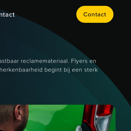
Contact
ntact
C
o
n
a
c
t
t
astbaar reclamemateriaal. Flyers en
herkenbaarheid begint bij een sterk