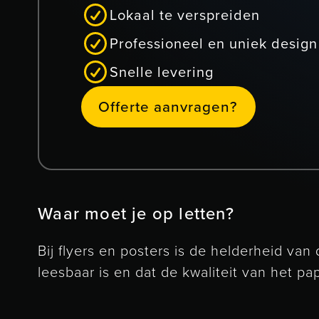
Lokaal te verspreiden
Professioneel en uniek design
Snelle levering
Offerte aanvragen?
O
e
e
a
a
n
v
a
g
e
n
?
f
f
r
t
r
Waar moet je op letten?
Bij flyers en posters is de helderheid v
leesbaar is en dat de kwaliteit van het papi