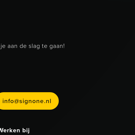
e aan de slag te gaan!
233
info@signone.nl
n
o
@
s
g
n
o
n
e
n
i
f
i
.
l
Werken bij